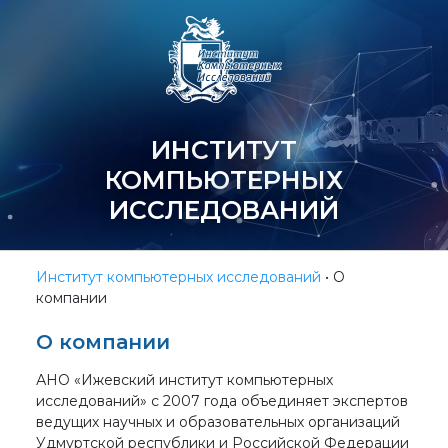
ИНСТИТУТ
КОМПЬЮТЕРНЫХ
ИССЛЕДОВАНИЙ
Институт компьютерных исследований
•
О
компании
О компании
АНО «Ижевский институт компьютерных
исследований» с 2007 года объединяет экспертов
ведущих научных и образовательных организаций
Удмуртской республики и Российской Федерации